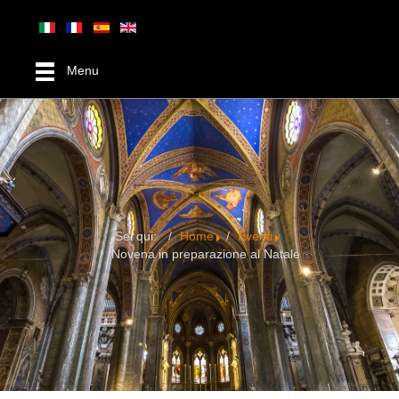
Menu
Sei qui:
Home
Eventi
Novena in preparazione al Natale