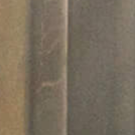
(latino: basilica Sanctae Mariae supra
Minervam) è una basilica di Roma situata nel
rione Pigna, in piazza della Minerva, nelle
vicinanze del Pantheon. La basilica ospita
inoltre le spoglie di Caterina da Siena,
compatrona di Roma Italia Europa
proclamata dottore della Chiesa nel 1970, e
del pittore mistico
Beato Angelico
proclamato
«Patrono universale degli artisti» nel 1984,
nonché un pregevole affresco di Melozzo da
Forlì.
Tour 360° Basilica Santa Maria Sopra
Minerva