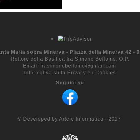
anta Maria sopra Minerva - Piazza della Minerva 42 -
Rettore della Basilica fra Simone Bellomo, O.P.
Email:
frasimonebellomo@gmail.com
Informativa sulla Privacy e i Cookies
Seguici su
© Developed by
Arte e Informatica
- 2017