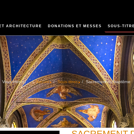
 ET ARCHITECTURE
DONATIONS ET MESSES
SOUS-TITR
Vous êtes ici :
Accueil
Sous-titres
Sacrement du baptême
SACREMENT 