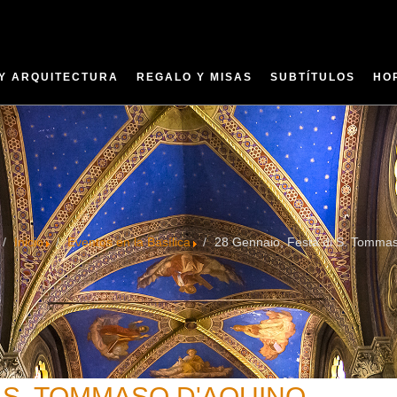
 Y ARQUITECTURA
REGALO Y MISAS
SUBTÍTULOS
HO
Inicio
Eventos en la Basílica
28 Gennaio, Festa di S. Tomma
I S. TOMMASO D'AQUINO