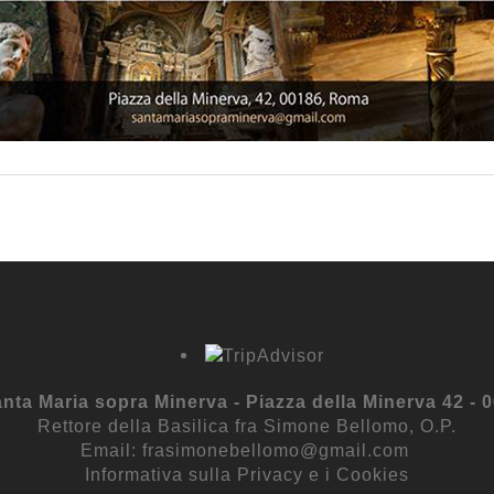
anta Maria sopra Minerva - Piazza della Minerva 42 -
Rettore della Basilica fra Simone Bellomo, O.P.
Email:
frasimonebellomo@gmail.com
Informativa sulla Privacy e i Cookies